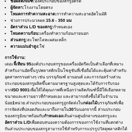
ชื่อผลิตภัณฑ์:
องค์ประกอบของสกรูอัดรีด
ผู้จัดหา:
โรงงานโดยตรง
โหมดการทำความสะอาด:
การทำความสะอาดอัตโนมัติ
ช่วงการประมวลผล:
15.6 - 350 มม
อัตราส่วน L/D ของสกรู:
กำหนดเอง
โหมดความร้อน:
เครื่องทำความร้อนภายนอก
ส่วนสกรู:
สะโพกโลหะผสมเหล็ก
ความแม่นยำสูง:
ใช่
การใช้งาน:
เดอะ
จี้เทียน 95
องค์ประกอบสกรูของเครื่องอัดรีดเป็นตัวเลือกที่เหมาะ
สำหรับงานอัดขึ้นรูปพลาสติกเป็นโซลูชันที่เชื่อถือได้และคุ้มค่าสำหรับ
อุตสาหกรรมต่างๆ เช่น บรรจุภัณฑ์ ยานยนต์ และการก่อสร้างส่วน
ประกอบของสกรูผลิตขึ้นตามมาตรฐานสูงสุดและได้รับการรับรอง
จาก
ISO 9001
เพื่อให้ได้คุณภาพที่เหนือกว่าผลิตภัณฑ์นี้มีให้เลือกหลาย
ขนาดและความยาวที่กำหนดเอง และสามารถสั่งซื้อได้ในจำนวน
น้อย
1
หน่วย.ส่วนประกอบของสกรูถูกจัดส่งใน
กล่องไม้
บรรจุภัณฑ์เพื่อ
การจัดส่งที่ปลอดภัยและมาถึงภายใน
30
วันนอกจากนี้ ส่วนประกอบ
ของสกรูยังมาพร้อมกับ
กำหนดเอง
เส้นผ่านศูนย์กลางของสกรูและ
อัตราส่วน L/D
เพื่อตอบสนองความต้องการของการใช้งานที่แตกต่าง
กันส่วนประกอบของสกรูสามารถใช้สำหรับการแปรรูปวัสดุพลาสติกได้