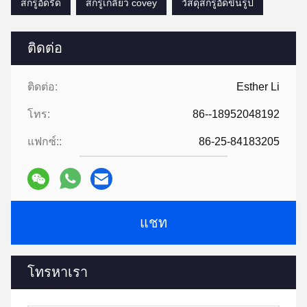
สกรูอัดรีด
สกรูเกลียว covey
วัสดุสกรูอัดขึ้นรูป
ติดต่อ
ติดต่อ:
Esther Li
โทร:
86--18952048192
แฟกซ์::
86-25-84183205
แชท
โทรหาเรา