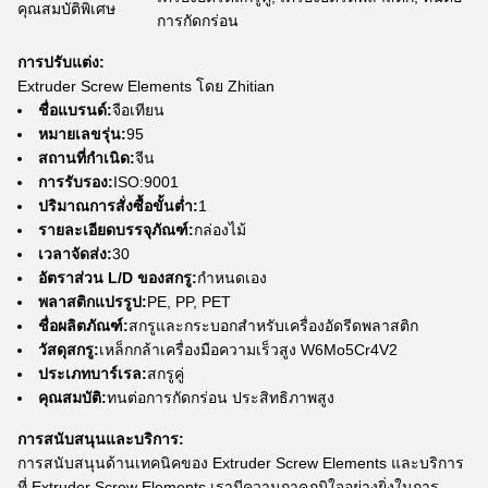
คุณสมบัติพิเศษ
การกัดกร่อน
การปรับแต่ง:
Extruder Screw Elements โดย Zhitian
ชื่อแบรนด์:
จือเทียน
หมายเลขรุ่น:
95
สถานที่กำเนิด:
จีน
การรับรอง:
ISO:9001
ปริมาณการสั่งซื้อขั้นต่ำ:
1
รายละเอียดบรรจุภัณฑ์:
กล่องไม้
เวลาจัดส่ง:
30
อัตราส่วน L/D ของสกรู:
กำหนดเอง
พลาสติกแปรรูป:
PE, PP, PET
ชื่อผลิตภัณฑ์:
สกรูและกระบอกสำหรับเครื่องอัดรีดพลาสติก
วัสดุสกรู:
เหล็กกล้าเครื่องมือความเร็วสูง W6Mo5Cr4V2
ประเภทบาร์เรล:
สกรูคู่
คุณสมบัติ:
ทนต่อการกัดกร่อน ประสิทธิภาพสูง
การสนับสนุนและบริการ:
การสนับสนุนด้านเทคนิคของ Extruder Screw Elements และบริการ
ที่ Extruder Screw Elements เรามีความภาคภูมิใจอย่างยิ่งในการ