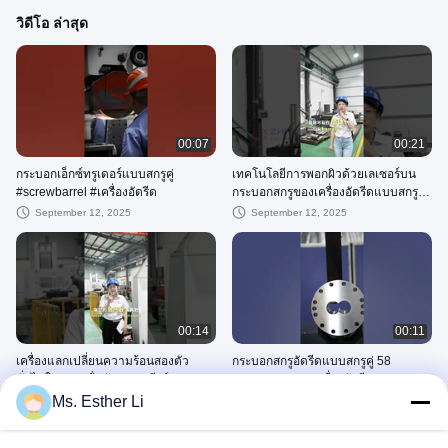
วิดีโอ ล่าสุด
00:07
00:21
กระบอกเอ็กซ์ทรูเดอร์แบบสกรูคู่
เทคโนโลยีการพอกผิวด้วยเลเซอร์บน
#screwbarrel #เครื่องอัดรีด
กระบอกสกรูของเครื่องอัดรีดแบบสกรูคู่
#screwbarrel #เครื่องอัดรีด
September 12, 2025
September 12, 2025
00:14
00:11
เครื่องแลกเปลี่ยนความร้อนสองตัว
กระบอกสกรูอัดรีดแบบสกรูคู่ 58
ทั่วไปในระบบน้ํามันกล่องเกียร์
#screwbarrel #เครื่องอัดรีด
extruder # extrusionmachine #
#twinscrewextruder
Ms. Esther Li
September 12, 2025
September 12, 2025
twinscrewextruder
บาร์เรล