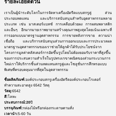
รายละเอียดด่วน
เราเป็นผู้นำระดับโลกในการจัดหาเครื่องอัดรีดแบบสกรูคู่ ส่วน
ประกอบทดแทน และบริการสนับสนุนสำหรับอุตสาหกรรมหลาย
ประเภท เช่น มาสเตอร์แบทช์ การเคลือบด้วยผง การผสมพลาสติก
และอื่นๆ อีกมากมายเราพยายามสร้างคุณภาพสูงสุดโดยเน้นเฉพาะที่
การออกแบบมาตรฐานอุตสาหกรรม การขายหลังการขาย ความน่า
เชื่อถือ และบริการสนับสนุนส่วนการออกแบบและการประมวลผล
มาตรฐานอุตสาหกรรมของเราช่วยให้ลูกค้าได้รับประโยชน์จาก
โครงการมูลค่าคลัสเตอร์การอัดขึ้นรูปโดยไม่ต้องยอมรับราคาที่สูงขึ้น
ของการประสบความสำเร็จในรูปทรงเรขาคณิตของส่วนกระบวนการ
ใหม่เราให้บริการชิ้นส่วนทดแทนสกรูคู่และโซลูชั่นการสึกหรอแบบ
พิเศษที่ครอบคลุมมากที่สุดในอุตสาหกรรม
ชื่อผลิตภัณฑ์:
องค์ประกอบสกรูเครื่องอัดรีดองค์ประกอบโรเตอร์
ทำความสะอาดสูง 6542 วัสดุ
วัสดุ:
6542
สี:
โลหะ
ประสบการณ์:20
ปี
บรรจุภัณฑ์:
กล่องไม้หรือกล่องกระดาษตามสั่ง
เวลานำ:
5-60 วัน