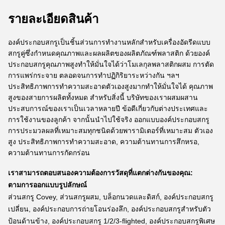
รายละเอียดสินค้า
องค์ประกอบสกรูเป็นชิ้นส่วนการทำงานหลักสำหรับเครื่องอัดรีดแบบ
สกรูคู่ซึ่งกำหนดคุณภาพและผลผลิตของผลิตภัณฑ์พลาสติก ด้วยองค์
ประกอบสกรูคุณภาพสูงทำให้มั่นใจได้ว่าโมเลกุลพลาสติกผสม การตัด
การแพร่กระจาย ตลอดจนการทำปฏิกิริยาระหว่างกัน ฯลฯ
ประสิทธิภาพการทำความสะอาดตัวเองสูงมากทำให้มั่นใจได้ คุณภาพ
สูงของสายการผลิตทั้งหมด สำหรับสิ่งนี้ บริษัทของเราผสมผสาน
ประสบการณ์ของเราเป็นเวลาหลายปี ข้อดีเกี่ยวกับต่างประเทศและ
การใช้งานของลูกค้า จากนั้นนำไปใช้จริง ออกแบบองค์ประกอบสกรู
การประมวลผลที่เหมาะสมทุกชนิดด้วยพารามิเตอร์ที่เหมาะสม ตัวเอง
สูง ประสิทธิภาพการทำความสะอาด, ความต้านทานการสึกหรอ,
ความต้านทานการกัดกร่อน
เราสามารถตอบสนองความต้องการวัสดุที่แตกต่างกันของคุณ:
ตามการออกแบบรูปลักษณ์
ส่วนสกรู Covey, ส่วนสกรูผสม, บล็อกนวดและดิสก์, องค์ประกอบสกรู
เปลี่ยน, องค์ประกอบการถ่ายโอนร่องลึก, องค์ประกอบสกรูสำหรับตัว
ป้อนด้านข้าง, องค์ประกอบสกรู 1/2/3-flighted, องค์ประกอบสกรูพิเศษ