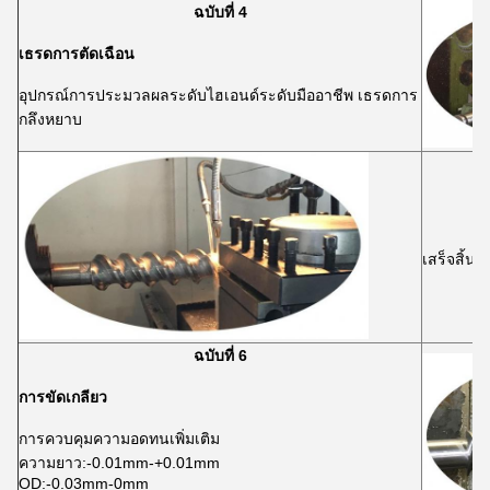
ฉบับที่ 4
เธรดการตัดเฉือน
อุปกรณ์การประมวลผลระดับไฮเอนด์ระดับมืออาชีพ เธรดการ
กลึงหยาบ
เสร็จสิ้นก
ฉบับที่ 6
การขัดเกลียว
การควบคุมความอดทนเพิ่มเติม
ความยาว:-0.01mm-+0.01mm
OD:-0.03mm-0mm