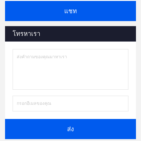
แชท
โทรหาเรา
ส่ง