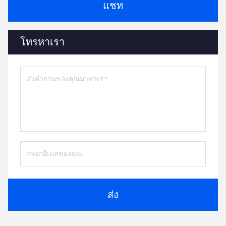
แชท
โทรหาเรา
ส่ง