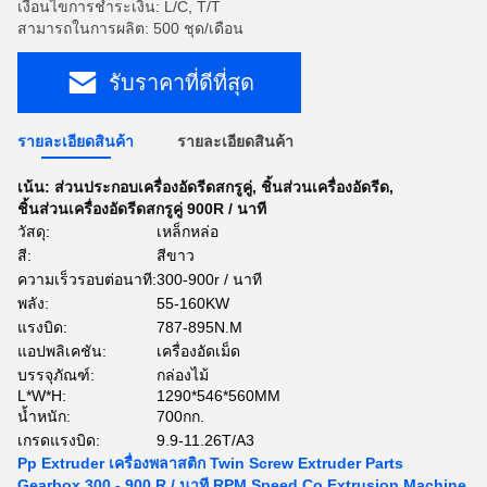
เงื่อนไขการชำระเงิน: L/C, T/T
สามารถในการผลิต: 500 ชุด/เดือน
รับราคาที่ดีที่สุด
รายละเอียดสินค้า
รายละเอียดสินค้า
เน้น:
ส่วนประกอบเครื่องอัดรีดสกรูคู่
,
ชิ้นส่วนเครื่องอัดรีด
,
ชิ้นส่วนเครื่องอัดรีดสกรูคู่ 900R / นาที
วัสดุ:
เหล็กหล่อ
สี:
สีขาว
ความเร็วรอบต่อนาที:
300-900r / นาที
พลัง:
55-160KW
แรงบิด:
787-895N.M
แอปพลิเคชัน:
เครื่องอัดเม็ด
บรรจุภัณฑ์:
กล่องไม้
L*W*H:
1290*546*560MM
น้ำหนัก:
700กก.
เกรดแรงบิด:
9.9-11.26T/A3
Pp Extruder เครื่องพลาสติก Twin Screw Extruder Parts
Gearbox 300 - 900 R / นาที RPM Speed ​​​​Co Extrusion Machine