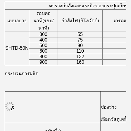
ตารางกำลังและแรงบิดของกระปุกเกียร
รอบต่อ
แบบอย่าง
นาที(รอบ/
กำลังไฟ (กิโลวัตต์)
เกรดแรง
นาที)
300
55
1
400
75
1
500
90
1
SHTD-50N
600
110
1
800
132
1
900
160
1
กระบวนการผลิต
ช่องว่าง
เลือกวัสดุเหล็