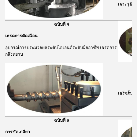
เจาะรูด้า
ฉบับที่ 4
เธรดการตัดเฉือน
อุปกรณ์การประมวลผลระดับไฮเอนด์ระดับมืออาชีพ เธรดการ
กลึงหยาบ
เสร็จสิ้นก
ฉบับที่ 6
การขัดเกลียว