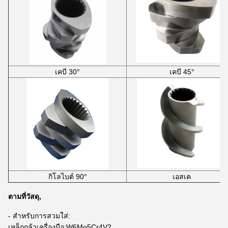
เคบี 30°
เคบี 45°
กิโลไบต์ 90°
เอสเค
ตามที่วัสดุ,
- สำหรับการสวมใส่:
เหล็กกล้าเครื่องมือ:W6Mo5Cr4V2