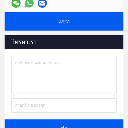
แชท
โทรหาเรา