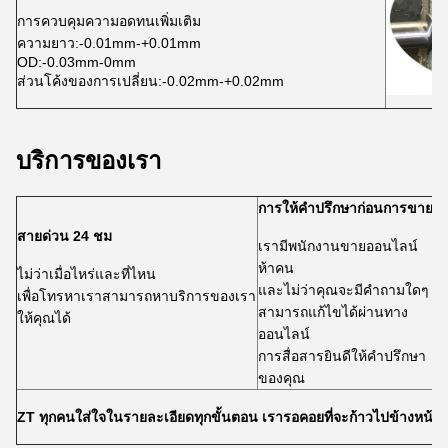
การควบคุมความอดทนเพิ่มเติม
ความยาว:-0.01mm-+0.01mm
OD:-0.03mm-0mm
ส่วนโค้งของการเปลี่ยน:-0.02mm-+0.02mm
บริการของเรา
การให้คำปรึกษาก่อนการขาย
บ
สายด่วน 24 ชม
เรามีพนักงานขายออนไลน์
ห้าคน
รั
ไม่ว่าเมื่อไหร่และที่ไหน
และไม่ว่าคุณจะมีคำถามใดๆ
คำ
เพื่อโทรหาเราสามารถหาบริการของเรา
สามารถแก้ไขได้ผ่านทาง
ส
ให้คุณได้
ออนไลน์
คุ
การสื่อสารยินดีให้คำปรึกษา
พ
ของคุณ
ZT ทุกคนใส่ใจในรายละเอียดทุกขั้นตอน เรารอคอยที่จะก้าวไปข้างหน้าพ