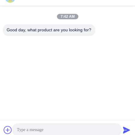
พลาสติก
Extruder Leistritz Series
7:42 AM
Good day, what product are you looking for?
Nanjing Zhitian Mechanical And Electrical Co.,
Ltd.
info@njzhitian.com
86--18952048192
ชุมชน Tianyuan, ถนน Chunhua, เขต Jiangning, หนานจิง,
ประเทศจีน
จีนคุณภาพดี สกรูคู่ Extruder Parts ผู้จัดหา. ลิขสิทธิ์ © 2018-
2026 Nanjing Zhitian Mechanical And Electrical Co., Ltd. .
สงวนลิขสิทธิ์.