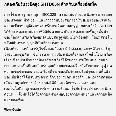
กล่องเกียร์แรงบิดสูง SHTD85N สำหรับเครื่องอัดเม็ด
การใช้มาตรฐานล่าสุด ISO1328 ความแม่นยำของเฟืองทรงกระบอก
ของทรงกลมม้วนงอ และการรวมประสบการณ์ระยะยาวของเราและ
ความเชี่ยวชาญพิเศษของเครื่องอัดรีดแบบสกรูคู่ กล่องเกียร์ SHTDN
ได้รับการออกแบบอย่างพิถีพิถันด้วยแนวคิดการออกแบบขั้นสูงชั้นนำ
ของโลกสำหรับเครื่องอัดรีดแบบสกรูคู่ที่หมุนได้พร้อมกัน โดยมีสิทธิ์ใน
ทรัพย์สินทางปัญญาที่เป็นอิสระทั้งหมด
เฟืองทำจากเหล็กคาร์บูไรซิ่งผสมอัลลอยด์กำลังสูงคุณภาพดีโดยคาร์บู
ไรซิ่งและชุบฟัน ซึ่งกระบวนการเจียรเฟืองทั้งหมดเสร็จสิ้นโดยเครื่อง
เจียรเฟืองนำเข้าพารามิเตอร์ของเกียร์ได้รับการปรับให้เหมาะสมและ
ออกแบบมาเป็นพิเศษสำหรับคุณลักษณะของเครื่องอัดรีดแบบสกรูคู่ ลด
ความเข้มข้นของความเครียดที่รากของเกียร์และปรับปรุงสภาพพื้นผิว
ของเกียร์เราได้ปรับปรุงความล้าของแรงดัด แรงล้า และอัตราทดของ
เส้นผ่านศูนย์กลางกว้างเรายังได้นำแนวคิดการออกแบบและ
เทคโนโลยีล่าสุดของการรักษาความร้อนมาใช้กับโครงสร้างของเฟือง
ดังนั้น จึงมั่นใจได้ถึงความสม่ำเสมอของความแม่นยำและความแข็ง
แรงของเฟือง
ฟีเจอร์หลัก