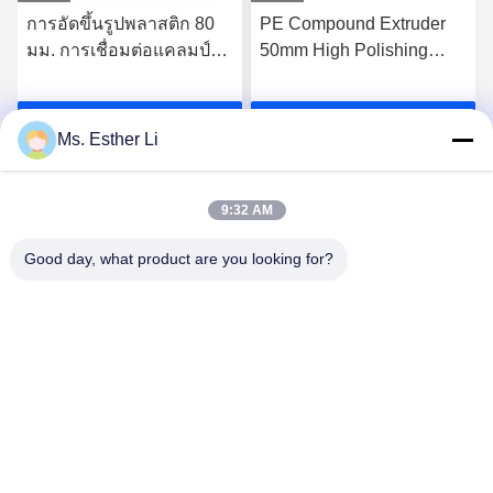
การอัดขึ้นรูปพลาสติก 80
PE Compound Extruder
มม. การเชื่อมต่อแคลมป์
50mm High Polishing
ชิ้นส่วนเครื่องจักรเม็ดสกรู
Pellet Mill Machine Parts,
สำหรับ ZE Berstorff
Side Feeder Barrel
รับราคาที่ดีที่สุด
รับราคาที่ดีที่สุด
Machine Material
38CrMoAl Good Hardness
Ms. Esther Li
38CrMoAla
9:32 AM
Good day, what product are you looking for?
Nanjing Zhitian Mechanical And Electrical Co.,
Ltd.
info@njzhitian.com
86--18952048192
ชุมชน Tianyuan, ถนน Chunhua, เขต Jiangning, หนานจิง,
ประเทศจีน