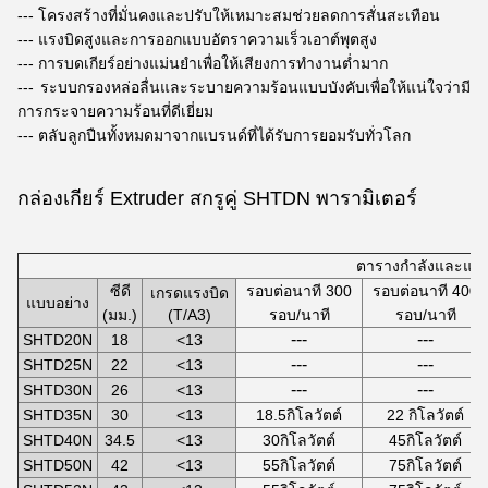
--- โครงสร้างที่มั่นคงและปรับให้เหมาะสมช่วยลดการสั่นสะเทือน
--- แรงบิดสูงและการออกแบบอัตราความเร็วเอาต์พุตสูง
--- การบดเกียร์อย่างแม่นยำเพื่อให้เสียงการทำงานต่ำมาก
--- ระบบกรองหล่อลื่นและระบายความร้อนแบบบังคับเพื่อให้แน่ใจว่ามี
การกระจายความร้อนที่ดีเยี่ยม
--- ตลับลูกปืนทั้งหมดมาจากแบรนด์ที่ได้รับการยอมรับทั่วโลก
กล่องเกียร์ Extruder สกรูคู่ SHTDN
พารามิเตอร์
ตารางกำลังและแรง
ซีดี
รอบต่อนาที 300
รอบต่อนาที 400
เกรดแรงบิด
แบบอย่าง
(มม.)
(T/A3)
รอบ/นาที
รอบ/นาที
---
---
SHTD20N
18
<13
---
---
SHTD25N
22
<13
---
---
SHTD30N
26
<13
SHTD35N
30
<13
18.5กิโลวัตต์
22 กิโลวัตต์
SHTD40N
34.5
<13
30กิโลวัตต์
45กิโลวัตต์
SHTD50N
42
<13
55กิโลวัตต์
75กิโลวัตต์