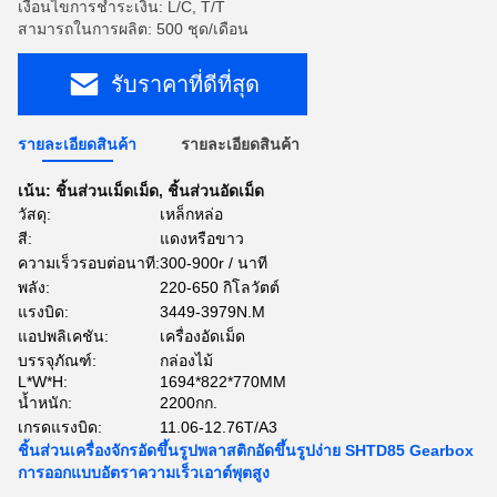
เงื่อนไขการชำระเงิน: L/C, T/T
สามารถในการผลิต: 500 ชุด/เดือน
รับราคาที่ดีที่สุด
รายละเอียดสินค้า
รายละเอียดสินค้า
เน้น:
ชิ้นส่วนเม็ดเม็ด
,
ชิ้นส่วนอัดเม็ด
วัสดุ:
เหล็กหล่อ
สี:
แดงหรือขาว
ความเร็วรอบต่อนาที:
300-900r / นาที
พลัง:
220-650 กิโลวัตต์
แรงบิด:
3449-3979N.M
แอปพลิเคชัน:
เครื่องอัดเม็ด
บรรจุภัณฑ์:
กล่องไม้
L*W*H:
1694*822*770MM
น้ำหนัก:
2200กก.
เกรดแรงบิด:
11.06-12.76T/A3
ชิ้นส่วนเครื่องจักรอัดขึ้นรูปพลาสติกอัดขึ้นรูปง่าย SHTD85 Gearbox
การออกแบบอัตราความเร็วเอาต์พุตสูง