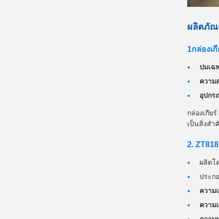
ผลิตภัณ
1กล่องเกี
ปมเฉพ
ความส
อุปกร
กล่องเกีย
เป็นสิ่งสํ
2. ZT818
ผลิตโ
ประกอ
ความแ
ความแ
ความท