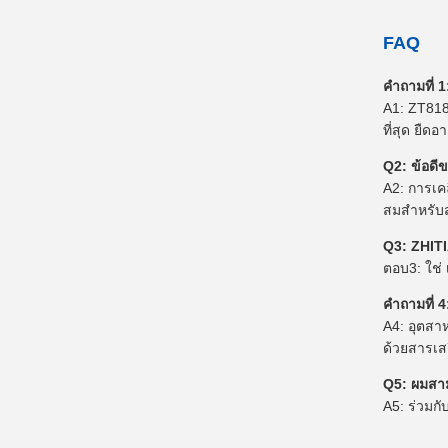
FAQ
คําถามที่
A1: ZT818
ที่สุด ยืด
Q2: ข้อดี
A2: การเค
สมสําหรับ
Q3: ZHITI
ตอบ3: ใช่
คําถามที่
A4: อุตสา
ด้วยสารเส
Q5: ผมสาม
A5: ร่วมกับ