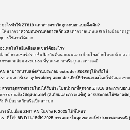
 1: อะไรทําให้ ZT818 แตกต่างจากวัสดุกระบอกแบบดั้งเดิม?
 ให้มากกว่า
ความทนทานต่อการสกัด 20 เท่า
กว่าสแตนเลสเครื่องมือมาตรฐ
อายุการใช้งานได้มาก
ของเทคโนโลยีเคลือบเลเซอร์คืออะไร?
ลือบด้วยเลเซอร์สร้างชั้นป้องกันที่หนาแน่นและเชื่อมโยงด้วยโลหะ ด้วย
สภาพแวดล้อม extrusion ที่รุนแรงมากหรือรุนแรงทางเคมี.
AN สามารถปรับแต่งส่วนประกอบ extruder สองสกรูได้หรือไม่
 เราเสนอ
บาร์เรล, อุปกรณ์สกรู และกล่องเกียร์ที่กําหนดเอง
โดยใช้วัสดุเฉพา
 4: สาขาอุตสาหกรรมไหนได้รับประโยชน์มากที่สุดจาก ZT818 และกระบอกเค
หกรรมรวมถึง
วัสดุแบตเตอรี่ (ลิเดียมและภาวะแข็ง)
,
สารประกอบไม้พลาสติก
ริมที่เป็นยาสกัดหรือเป็นสารบด
ารถไปเยี่ยม ZHITIAN ในช่วง K 2025 ได้ที่ไหน?
เราที่
โต๊ะ 8B D11-15
ที่
K 2025 การแสดงในดุสเซลดอร์ฟ ประเทศเยอรมนี (