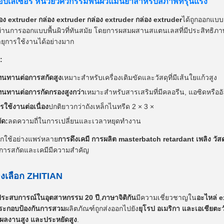
อบเลเซอร์ หน่วยวิศวกรรมพื้นผิวแม่นยําสําหรับสภาพที่รุนแรง
อง extruder กล่อง extruder กล่อง extruder กล่อง extruder
ได้ถูกออกแบบ
 ผ่านการออกแบบพื้นผิวที่ทันสมัย โดยการผสมผสานสแตนเลสที่มีประสิทธิภ
ายุการใช้งานได้อย่างมาก
:
นทานต่อการสกัดสูง
เหมาะสําหรับเครื่องเติมขัดและวัสดุที่มีเส้นใยแก้วสูง
นทานต่อการกัดกรองสูงกว่า
เหมาะสําหรับสารเสริมที่มีคลอรีน, แอซิดหรืออ
รใช้งานต่อเนื่อง
ปกติยาวกว่าถังเหล็กไนทรีด 2 × 3 ×
ัด:
ลดความถี่ในการเปลี่ยนและเวลาหยุดทํางาน
้ถูกใช้อย่างแพร่หลาย
การดึงเคมี การผลิต masterbatch retardant เพลิง วัส
ารสกัดและเคมีมีความสําคัญ
องเลือก ZHITIAN
ประสบการณ์ในอุตสาหกรรม 20 ปี
,
ภาษาจิติกัน
มีความเชี่ยวชาญใน
อะไหล่ e
ระกอบป้องกันการสวม
ผลิตภัณฑ์ถูกส่งออกไปยัง
ยุโรป อเมริกา และเอเชียตะว
ง ผลงานสูง และประหยัดสูง
.