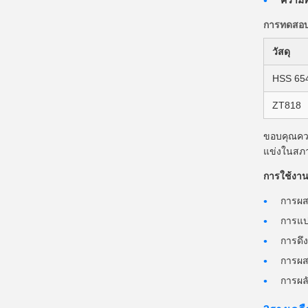
การทดสอบก
วัสดุ
HSS 65
ZT818
ขอบคุณควา
แข่งในสภา
การใช้งาน
การผส
การแป
การดึ
การผส
การผลั