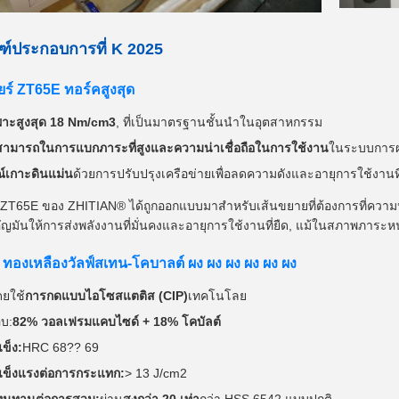
ฑ์ประกอบการที่ K 2025
ยร์ ZT65E ทอร์คสูงสุด
าะสูงสุด 18 Nm/cm3
, ที่เป็นมาตรฐานชั้นนําในอุตสาหกรรม
ามารถในการแบกภาระที่สูงและความน่าเชื่อถือในการใช้งาน
ในระบบการผล
ณ์เกาะดินแม่น
ด้วยการปรับปรุงเครือข่ายเพื่อลดความดังและอายุการใช้งาน
ร์ ZT65E ของ ZHITIAN® ได้ถูกออกแบบมาสําหรับเส้นขยายที่ต้องการที
าคัญมันให้การส่งพลังงานที่มั่นคงและอายุการใช้งานที่ยืด, แม้ในสภาพภาระหนั
 ทองเหลืองวัลฟ์สเทน-โคบาลต์ ผง ผง ผง ผง ผง ผง
ดยใช้
การกดแบบไอโซสแตติส (CIP)
เทคโนโลย
บ:
82% วอลเฟรมแคบไซด์ + 18% โคบัลต์
ข็ง:
HRC 68?? 69
ข็งแรงต่อการกระแทก:
> 13 J/cm2
นทานต่อการสวม:
ผ่าน
สูงกว่า 20 เท่า
กว่า HSS 6542 แบบปกติ