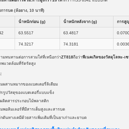
ารบด (ล้อยาง, 10 นาที)
น้ําหนักก่อน (g)
น้ําหนักหลังจาก (g)
การสูญ
42
63.5517
63.4817
0.070
74.3217
74.3181
0.003
มทนทานต่อการสวมใส่ที่เหนือกว่า
ZT818
ถือว่า
พีเนคเกิลของวัสดุโลหะ-เซ
พแวดล้อมที่รัดรัดสูง
:
มผสานหมากของแบตเตอรี่ลิเดียม
รรูปวัสดุของแบตเตอรี่แบบแข็ง
งผลิตสารประกอบไม้พลาสติก
มพอลิมเลอร์ที่มีสารเต็มสูงและสารบด
กดันทางเคมีด้วยสารเพิ่มเติมที่เป็นยาเก่าและยาบด