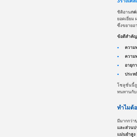
3รางเคลื
ชิติอาน
กล่
ยอดเยี่ยม
ซึ่งขยายอ
ข้อดีสําคัญ
ความท
ความท
อายุกา
ประหย
โซลูชั่นนี
ทนทานกับก
ทําไมต้
มีมากกว่า
และส่วนป
แม่นยําสู